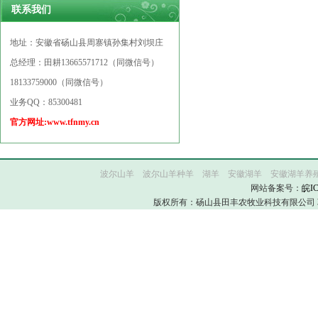
联系我们
地址：安徽省砀山县周寨镇孙集村刘坝庄
总经理：田耕
13665571712（同微信号）
18133759000（同微信号）
业务QQ：85300481
官方网址:
www.tfnmy.cn
波尔山羊
波尔山羊种羊
湖羊
安徽湖羊
安徽湖羊养
网站备案号：
皖IC
版权所有：砀山县田丰农牧业科技有限公司 联系电话