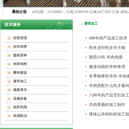
通知公告
QQ群：151504001，已满;,82466594 已满;64173893 
屠宰加工
技术服务
经营管理
6种羊肉产品加工技术
科学饲养
秋冬进补吃全羊火锅
繁殖育种
陕西小吃-羊肉泡馍
饲草饲料
健身治病的羊肉食谱
圈舍建设
冬季御寒吃羊肉 羊肉
屠宰加工
羊肉搭配什么吃才最
规模养羊
八种羊肉产品烹饪加
设施设备
羊肉香肠的加工制作
秸秆利用
辣味山羊肉松的加工
疾病防治